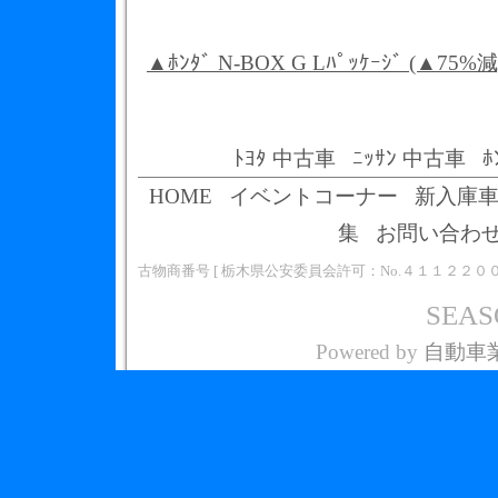
▲ﾎﾝﾀﾞ N-BOX G Lﾊﾟｯｹｰｼﾞ (▲7
ﾄﾖﾀ 中古車
ﾆｯｻﾝ 中古車
ﾎ
HOME
イベントコーナー
新入庫
集
お問い合わ
古物商番号 [ 栃木県公安委員会許可：No.４１１２２０
SEASO
Powered by
自動車