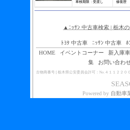
車検期限
: 受渡し
修復歴
▲ﾆｯｻﾝ 中古車検索 | 栃
ﾄﾖﾀ 中古車
ﾆｯｻﾝ 中古車
ﾎ
HOME
イベントコーナー
新入庫
集
お問い合わ
古物商番号 [ 栃木県公安委員会許可：No.４１１２２０
SEASO
Powered by
自動車