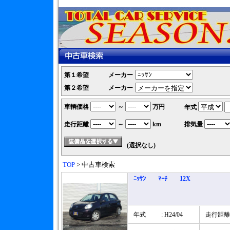
第１希望
メーカー
第２希望
メーカー
車輌価格
～
万円
年式
走行距離
～
km
排気量
(選択なし)
TOP
> 中古車検索
ﾆｯｻﾝ ﾏｰﾁ 12X
年式
: H24/04
走行距離